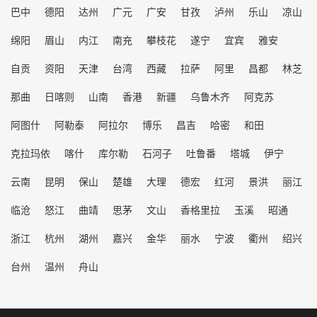
巴中
德阳
达州
广元
广安
甘孜
泸州
乐山
凉山
绵阳
眉山
内江
南充
攀枝花
遂宁
宜宾
雅安
自贡
资阳
天津
台湾
西藏
拉萨
阿里
昌都
林芝
那曲
日喀则
山南
香港
新疆
乌鲁木齐
阿克苏
阿图什
阿勒泰
阿拉尔
博乐
昌吉
哈密
和田
克拉玛依
喀什
库尔勒
石河子
吐鲁番
塔城
伊宁
云南
昆明
保山
楚雄
大理
德宏
红河
景洪
丽江
临沧
怒江
曲靖
思茅
文山
香格里拉
玉溪
昭通
浙江
杭州
湖州
嘉兴
金华
丽水
宁波
衢州
绍兴
台州
温州
舟山