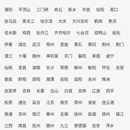
濮阳
平顶山
三门峡
商丘
新乡
许昌
信阳
周口
驻马店
黑龙江
哈尔滨
大庆
大兴安岭
鹤岗
黑河
佳木斯
鸡西
牡丹江
齐齐哈尔
七台河
双鸭山
绥化
伊春
湖北
武汉
鄂州
恩施
黄石
黄冈
荆州
荆门
潜江
十堰
随州
神农架
天门
襄阳
孝感
咸宁
仙桃
宜昌
湖南
长沙
常德
郴州
衡阳
怀化
吉首
娄底
黔阳
邵阳
湘潭
岳阳
益阳
永州
株洲
张家界
吉林
长春
白山
白城
吉林
辽源
四平
松原
通化
延吉
江苏
南京
常州
淮安
连云港
南通
苏州
宿迁
秦州
无锡
徐州
盐城
扬州
镇江
江西
南昌
抚州
赣州
九江
景德镇
吉安
萍乡