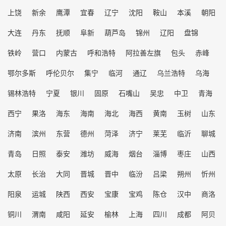
上饶
新余
鹰潭
宜春
辽宁
沈阳
鞍山
本溪
朝阳
大连
丹东
抚顺
阜新
葫芦岛
锦州
辽阳
盘锦
铁岭
营口
内蒙古
呼和浩特
阿拉善左旗
包头
赤峰
鄂尔多斯
呼伦贝尔
集宁
临河
通辽
乌兰浩特
乌海
锡林浩特
宁夏
银川
固原
石嘴山
吴忠
中卫
青海
西宁
果洛
海东
海南
海北
海西
黄南
玉树
山东
济南
滨州
东营
德州
菏泽
济宁
莱芜
临沂
聊城
青岛
日照
泰安
潍坊
威海
烟台
淄博
枣庄
山西
太原
长治
大同
晋城
晋中
临汾
吕梁
朔州
忻州
阳泉
运城
陕西
西安
宝康
宝鸡
陈仓
汉中
商洛
铜川
渭南
咸阳
延安
榆林
上海
四川
成都
阿贝