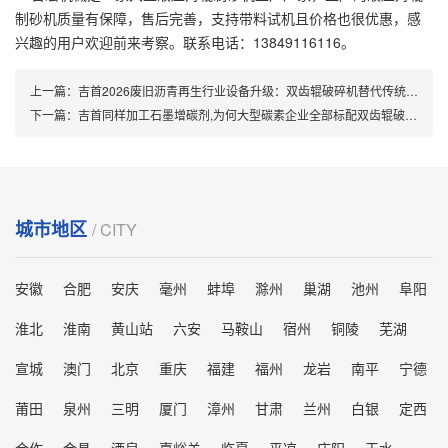
制砂机质量有保障，售后完善，支持带料试机且价格也很优惠，感
兴趣的用户欢迎前来考察。联系电话：13849116116。
上一篇：
吉首2026废旧沥青再生行业设备升级：双齿辊破碎机替代传统破碎的核心优势解析
下一篇：
吉首同样加工石墨增碳剂,为何大型碳素企业全部标配双齿辊破碎机？看完彻底懂选型!
城市地区
/ CITY
安徽
合肥
安庆
毫州
蚌埠
滁州
巢湖
池州
阜阳
淮北
淮南
黄山站
六安
马鞍山
宿州
铜陵
芜湖
宣城
澳门
北京
重庆
福建
福州
龙岩
南平
宁德
莆田
泉州
三明
厦门
漳州
甘肃
兰州
白银
定西