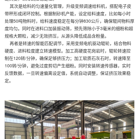
其次是给料的匀速量化管理，升级变频调速给料机，搭配电子皮
带秤形成闭环控制。根据制砂机产能，设定给料速度，比如每小时
处理50吨物料时，给料速度稳定在每分钟830公斤，确保辊间物料厚
度均匀。同时在进料口加装振动筛，预先筛除小于3毫米的细粉和超
规格大颗粒，减少无效挤压，从源头降低成品含粉量。
再者是转速的智能匹配调节，采用变频电机驱动辊轮，结合物料
硬度、进料粒度建立转速模型。加工高硬度花岗岩时，辊轮转速控
制在120转/分钟，确保足够挤压力；加工软质石灰石时，转速降至
100转/分钟，避免过度剪切产生细粉。同时安装转速传感器，实时
反馈数据，一旦转速偏离设定值，系统自动调整，保证挤压效果稳
定。