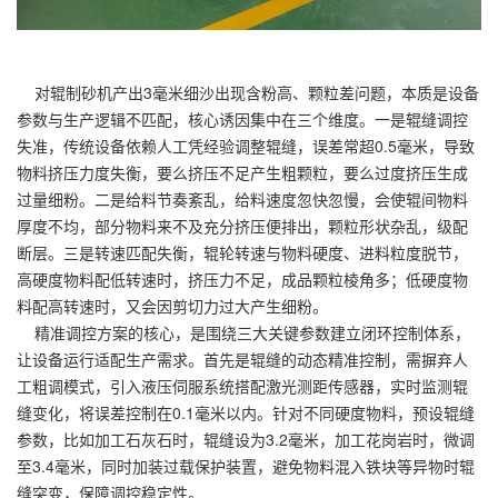
对辊制砂机产出3毫米细沙出现含粉高、颗粒差问题，本质是设备
参数与生产逻辑不匹配，核心诱因集中在三个维度。一是辊缝调控
失准，传统设备依赖人工凭经验调整辊缝，误差常超0.5毫米，导致
物料挤压力度失衡，要么挤压不足产生粗颗粒，要么过度挤压生成
过量细粉。二是给料节奏紊乱，给料速度忽快忽慢，会使辊间物料
厚度不均，部分物料来不及充分挤压便排出，颗粒形状杂乱，级配
断层。三是转速匹配失衡，辊轮转速与物料硬度、进料粒度脱节，
高硬度物料配低转速时，挤压力不足，成品颗粒棱角多；低硬度物
料配高转速时，又会因剪切力过大产生细粉。
精准调控方案的核心，是围绕三大关键参数建立闭环控制体系，
让设备运行适配生产需求。首先是辊缝的动态精准控制，需摒弃人
工粗调模式，引入液压伺服系统搭配激光测距传感器，实时监测辊
缝变化，将误差控制在0.1毫米以内。针对不同硬度物料，预设辊缝
参数，比如加工石灰石时，辊缝设为3.2毫米，加工花岗岩时，微调
至3.4毫米，同时加装过载保护装置，避免物料混入铁块等异物时辊
缝突变，保障调控稳定性。