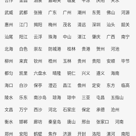
合作
金昌
酒泉
嘉峪关
临夏
平凉
庆阳
天水
武威
武都
张掖
广东
广州
潮州
东莞
佛山
河源
惠州
江门
揭阳
梅州
茂名
清远
深圳
汕头
韶关
汕尾
阳江
云浮
珠海
中山
湛江
肇庆
广西
南宁
北海
白色
崇左
防城港
桂林
贵港
贺州
河池
柳州
来宾
钦州
梧州
玉林
贵州
贵阳
安顺
毕节
都匀
凯里
六盘水
晴隆
铜仁
兴义
遵义
海南
海口
白沙
保亭
澄迈
昌江
儋州
定安
东方
临高
陵水
乐东
南沙岛
琼海
琼中
三亚
屯昌
五指山
文昌
万宁
西沙
河北
石家庄
保定
承德
沧州
衡水
邯郸
廊坊
秦皇岛
唐山
邢台
张家口
河南
郑州
安阳
鹤壁
焦作
济源
开封
洛阳
漯河
南阳