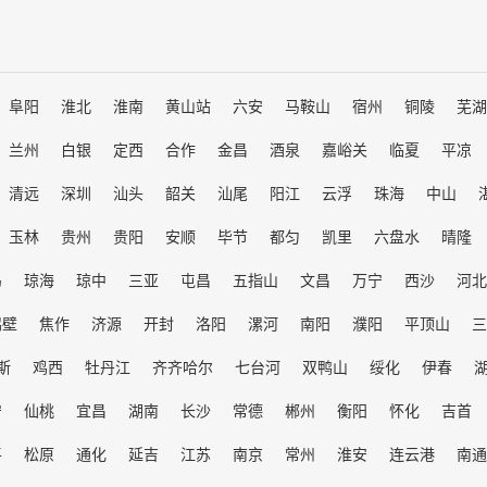
阜阳
淮北
淮南
黄山站
六安
马鞍山
宿州
铜陵
芜湖
兰州
白银
定西
合作
金昌
酒泉
嘉峪关
临夏
平凉
清远
深圳
汕头
韶关
汕尾
阳江
云浮
珠海
中山
玉林
贵州
贵阳
安顺
毕节
都匀
凯里
六盘水
晴隆
岛
琼海
琼中
三亚
屯昌
五指山
文昌
万宁
西沙
河北
鹤壁
焦作
济源
开封
洛阳
漯河
南阳
濮阳
平顶山
三
斯
鸡西
牡丹江
齐齐哈尔
七台河
双鸭山
绥化
伊春
宁
仙桃
宜昌
湖南
长沙
常德
郴州
衡阳
怀化
吉首
平
松原
通化
延吉
江苏
南京
常州
淮安
连云港
南通