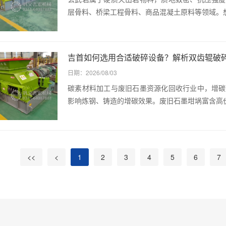
层骨料、桥梁工程骨料、商品混凝土原料等领域。
吉首如何选用合适破碎设备？解析双齿辊破
日期：2026/08/03
碳素材料加工与废旧石墨资源化回收行业中，增碳
影响炼钢、铸造的增碳效果。废旧石墨坩埚富含高
<<
<
1
2
3
4
5
6
7