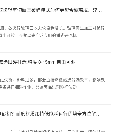
吉首摒弃锤式破碎机高粉尘、细粉过多弊端,双齿辊剪切碾压破碎模式为何更契合玻璃瓶、碎玻璃资源化处理!
瓶、各类碎玻璃回收需求稳步增长。玻璃再生加工对破碎
粉尘可控。长期以来广泛应用的锤式破碎机
细碎打造,粒度 3-15mm 自由可调!
细失衡、粉料过多，都会直接降低磁选分选效率，影响铁
设备进行细碎作业，普遍面临出料粒径波动
吉首为什么砂石厂加工玄武岩优先选用对辊制砂机？耐磨材质加持低能耗运行优势全方位解析！
高，是高品质机制砂石的优质原料，广泛用于高速公路面