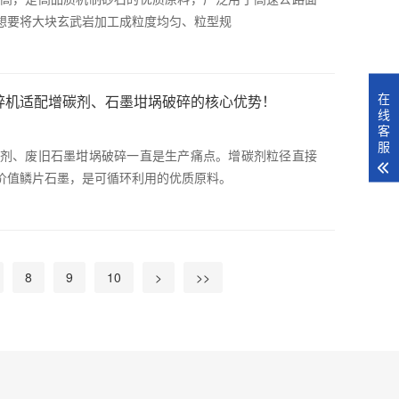
想要将大块玄武岩加工成粒度均匀、粒型规
在
碎机适配增碳剂、石墨坩埚破碎的核心优势！
线
客
服
剂、废旧石墨坩埚破碎一直是生产痛点。增碳剂粒径直接
价值鳞片石墨，是可循环利用的优质原料。
8
9
10
>
>>