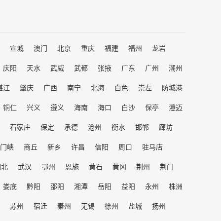
宣城
澳门
北京
重庆
福建
福州
龙岩
庆阳
天水
武威
武都
张掖
广东
广州
潮州
湛江
肇庆
广西
南宁
北海
白色
崇左
防城港
铜仁
兴义
遵义
海南
海口
白沙
保亭
澄迈
石家庄
保定
承德
沧州
衡水
邯郸
廊坊
门峡
商丘
新乡
许昌
信阳
周口
驻马店
湖北
武汉
鄂州
恩施
黄石
黄冈
荆州
荆门
娄底
黔阳
邵阳
湘潭
岳阳
益阳
永州
株洲
苏州
宿迁
秦州
无锡
徐州
盐城
扬州