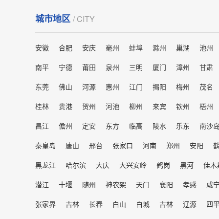
城市地区
/ CITY
安徽
合肥
安庆
毫州
蚌埠
滁州
巢湖
池州
南平
宁德
莆田
泉州
三明
厦门
漳州
甘肃
东莞
佛山
河源
惠州
江门
揭阳
梅州
茂名
桂林
贵港
贺州
河池
柳州
来宾
钦州
梧州
昌江
儋州
定安
东方
临高
陵水
乐东
南沙
秦皇岛
唐山
邢台
张家口
河南
郑州
安阳
黑龙江
哈尔滨
大庆
大兴安岭
鹤岗
黑河
佳木
潜江
十堰
随州
神农架
天门
襄阳
孝感
咸
张家界
吉林
长春
白山
白城
吉林
辽源
四