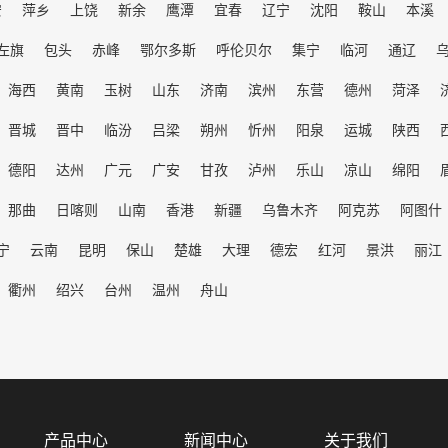
安
萍乡
上饶
新余
鹰潭
宜春
辽宁
沈阳
鞍山
本溪
左旗
包头
赤峰
鄂尔多斯
呼伦贝尔
集宁
临河
通辽
海西
黄南
玉树
山东
济南
滨州
东营
德州
菏泽
晋城
晋中
临汾
吕梁
朔州
忻州
阳泉
运城
陕西
德阳
达州
广元
广安
甘孜
泸州
乐山
凉山
绵阳
那曲
日喀则
山南
香港
新疆
乌鲁木齐
阿克苏
阿图什
宁
云南
昆明
保山
楚雄
大理
德宏
红河
景洪
丽江
衢州
绍兴
台州
温州
舟山
产品中心
新闻中心
关于我们