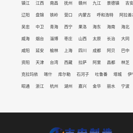
镇江
江西
南昌
抚州
赣州
九江
景德镇
吉
辽阳
盘锦
铁岭
营口
内蒙古
呼和浩特
阿拉善
吴忠
中卫
青海
西宁
果洛
海东
海南
海北
威海
烟台
淄博
枣庄
山西
太原
长治
大同
咸阳
延安
榆林
上海
四川
成都
阿贝
巴中
资阳
天津
台湾
西藏
拉萨
阿里
昌都
林芝
克拉玛依
喀什
库尔勒
石河子
吐鲁番
塔城
伊
昭通
浙江
杭州
湖州
嘉兴
金华
丽水
宁波