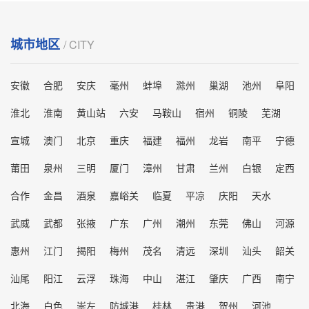
城市地区
/ CITY
安徽
合肥
安庆
毫州
蚌埠
滁州
巢湖
池州
阜阳
淮北
淮南
黄山站
六安
马鞍山
宿州
铜陵
芜湖
宣城
澳门
北京
重庆
福建
福州
龙岩
南平
宁德
莆田
泉州
三明
厦门
漳州
甘肃
兰州
白银
定西
合作
金昌
酒泉
嘉峪关
临夏
平凉
庆阳
天水
武威
武都
张掖
广东
广州
潮州
东莞
佛山
河源
惠州
江门
揭阳
梅州
茂名
清远
深圳
汕头
韶关
汕尾
阳江
云浮
珠海
中山
湛江
肇庆
广西
南宁
北海
白色
崇左
防城港
桂林
贵港
贺州
河池