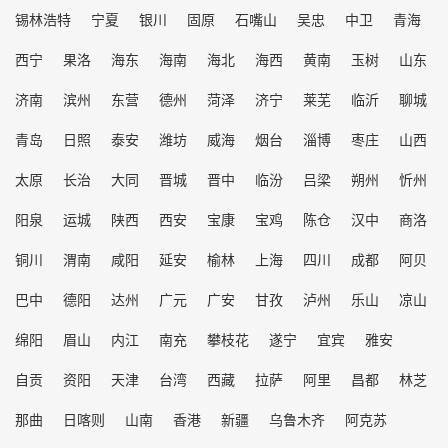
锡林浩特
宁夏
银川
固原
石嘴山
吴忠
中卫
青海
西宁
果洛
海东
海南
海北
海西
黄南
玉树
山东
济南
滨州
东营
德州
菏泽
济宁
莱芜
临沂
聊城
青岛
日照
泰安
潍坊
威海
烟台
淄博
枣庄
山西
太原
长治
大同
晋城
晋中
临汾
吕梁
朔州
忻州
阳泉
运城
陕西
西安
宝康
宝鸡
陈仓
汉中
商洛
铜川
渭南
咸阳
延安
榆林
上海
四川
成都
阿贝
巴中
德阳
达州
广元
广安
甘孜
泸州
乐山
凉山
绵阳
眉山
内江
南充
攀枝花
遂宁
宜宾
雅安
自贡
资阳
天津
台湾
西藏
拉萨
阿里
昌都
林芝
那曲
日喀则
山南
香港
新疆
乌鲁木齐
阿克苏