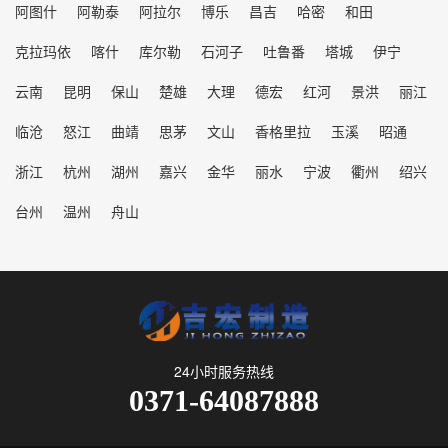
阿图什
阿勒泰
阿拉尔
博乐
昌吉
哈密
和田
克拉玛依
喀什
库尔勒
石河子
吐鲁番
塔城
伊宁
云南
昆明
保山
楚雄
大理
德宏
红河
景洪
丽江
临沧
怒江
曲靖
思茅
文山
香格里拉
玉溪
昭通
浙江
杭州
湖州
嘉兴
金华
丽水
宁波
衢州
绍兴
台州
温州
舟山
24小时服务热线
0371-64087888