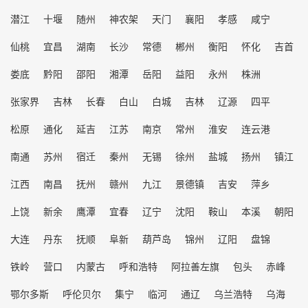
潜江
十堰
随州
神农架
天门
襄阳
孝感
咸宁
仙桃
宜昌
湖南
长沙
常德
郴州
衡阳
怀化
吉首
娄底
黔阳
邵阳
湘潭
岳阳
益阳
永州
株洲
张家界
吉林
长春
白山
白城
吉林
辽源
四平
松原
通化
延吉
江苏
南京
常州
淮安
连云港
南通
苏州
宿迁
秦州
无锡
徐州
盐城
扬州
镇江
江西
南昌
抚州
赣州
九江
景德镇
吉安
萍乡
上饶
新余
鹰潭
宜春
辽宁
沈阳
鞍山
本溪
朝阳
大连
丹东
抚顺
阜新
葫芦岛
锦州
辽阳
盘锦
铁岭
营口
内蒙古
呼和浩特
阿拉善左旗
包头
赤峰
鄂尔多斯
呼伦贝尔
集宁
临河
通辽
乌兰浩特
乌海