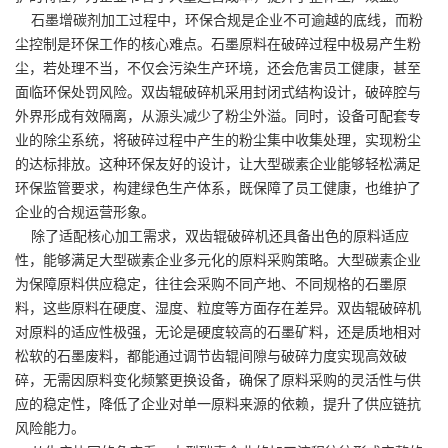
石墨增碳剂加工过程中，环保合规是企业不可逾越的底线，而粉
尘控制是环保工作的核心难点。石墨原料在破碎过程中极易产生粉
尘，若处理不当，不仅会污染生产环境，还会危害员工健康，甚至
面临环保处罚风险。双齿辊破碎机采用封闭式结构设计，破碎腔与
外界形成有效隔离，从源头减少了粉尘外溢。同时，设备可配套专
业的除尘系统，将破碎过程中产生的粉尘集中收集处理，实现粉尘
的达标排放。这种环保友好的设计，让大型碳素企业能够轻松满足
环保监管要求，构建绿色生产体系，既保障了员工健康，也维护了
企业的合规运营形象。
除了适配核心加工需求，双齿辊破碎机还具备出色的原料适应
性，能够满足大型碳素企业多元化的原料采购策略。大型碳素企业
为保障原料供应稳定，往往会采购不同产地、不同规格的石墨原
料，这些原料在硬度、湿度、粒度等方面存在差异。双齿辊破碎机
对原料的适应性极强，无论是硬度较高的石墨矿料，还是质地相对
松软的石墨废料，都能通过调节齿辊间隙与破碎力度实现高效破
碎，无需因原料变化频繁更换设备，确保了原料采购的灵活性与供
应的稳定性，降低了企业对单一原料来源的依赖，提升了供应链抗
风险能力。