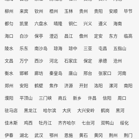
柳州
来宾
钦州
梧州
玉林
贵州
贵阳
安顺
毕节
都匀
凯里
六盘水
晴隆
铜仁
兴义
遵义
海南
海口
白沙
保亭
澄迈
昌江
儋州
定安
东方
临高
陵水
乐东
南沙岛
琼海
琼中
三亚
屯昌
五指山
文昌
万宁
西沙
河北
石家庄
保定
承德
沧州
衡水
邯郸
廊坊
秦皇岛
唐山
邢台
张家口
河南
郑州
安阳
鹤壁
焦作
济源
开封
洛阳
漯河
南阳
濮阳
平顶山
三门峡
商丘
新乡
许昌
信阳
周口
驻马店
黑龙江
哈尔滨
大庆
大兴安岭
鹤岗
黑河
佳木斯
鸡西
牡丹江
齐齐哈尔
七台河
双鸭山
绥化
伊春
湖北
武汉
鄂州
恩施
黄石
黄冈
荆州
荆门