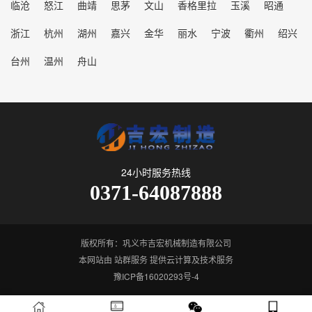
临沧
怒江
曲靖
思茅
文山
香格里拉
玉溪
昭通
浙江
杭州
湖州
嘉兴
金华
丽水
宁波
衢州
绍兴
台州
温州
舟山
24小时服务热线
0371-64087888
版权所有：巩义市吉宏机械制造有限公司
本网站由
站群服务
提供云计算及技术服务
豫ICP备16020293号-4