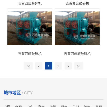
吉首双级粉碎机
吉首复合破碎机
吉首四辊破碎机
吉首四齿辊破碎机
<<
<
1
2
>
>>
城市地区
/ CITY
安徽
合肥
安庆
毫州
蚌埠
滁州
巢湖
池州
阜阳