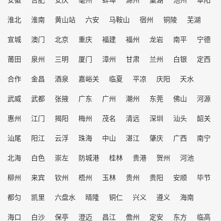
淮北
淮南
黄山站
六安
马鞍山
宿州
铜陵
芜湖
宣城
澳门
北京
重庆
福建
福州
龙岩
南平
宁德
莆田
泉州
三明
厦门
漳州
甘肃
兰州
白银
定西
合作
金昌
酒泉
嘉峪关
临夏
平凉
庆阳
天水
武威
武都
张掖
广东
广州
潮州
东莞
佛山
河源
惠州
江门
揭阳
梅州
茂名
清远
深圳
汕头
韶关
汕尾
阳江
云浮
珠海
中山
湛江
肇庆
广西
南宁
北海
白色
崇左
防城港
桂林
贵港
贺州
河池
柳州
来宾
钦州
梧州
玉林
贵州
贵阳
安顺
毕节
都匀
凯里
六盘水
晴隆
铜仁
兴义
遵义
海南
海口
白沙
保亭
澄迈
昌江
儋州
定安
东方
临高