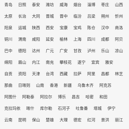
青岛
日照
泰安
潍坊
威海
烟台
淄博
枣庄
山西
太原
长治
大同
晋城
晋中
临汾
吕梁
朔州
忻州
阳泉
运城
陕西
西安
宝康
宝鸡
陈仓
汉中
商洛
铜川
渭南
咸阳
延安
榆林
上海
四川
成都
阿贝
巴中
德阳
达州
广元
广安
甘孜
泸州
乐山
凉山
绵阳
眉山
内江
南充
攀枝花
遂宁
宜宾
雅安
自贡
资阳
天津
台湾
西藏
拉萨
阿里
昌都
林芝
那曲
日喀则
山南
香港
新疆
乌鲁木齐
阿克苏
阿图什
阿勒泰
阿拉尔
博乐
昌吉
哈密
和田
克拉玛依
喀什
库尔勒
石河子
吐鲁番
塔城
伊宁
云南
昆明
保山
楚雄
大理
德宏
红河
景洪
丽江