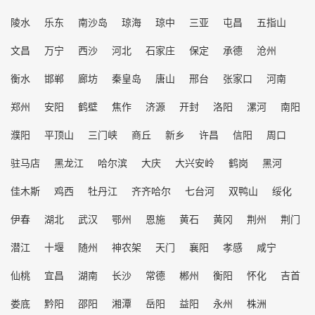
陵水
乐东
南沙岛
琼海
琼中
三亚
屯昌
五指山
文昌
万宁
西沙
河北
石家庄
保定
承德
沧州
衡水
邯郸
廊坊
秦皇岛
唐山
邢台
张家口
河南
郑州
安阳
鹤壁
焦作
济源
开封
洛阳
漯河
南阳
濮阳
平顶山
三门峡
商丘
新乡
许昌
信阳
周口
驻马店
黑龙江
哈尔滨
大庆
大兴安岭
鹤岗
黑河
佳木斯
鸡西
牡丹江
齐齐哈尔
七台河
双鸭山
绥化
伊春
湖北
武汉
鄂州
恩施
黄石
黄冈
荆州
荆门
潜江
十堰
随州
神农架
天门
襄阳
孝感
咸宁
仙桃
宜昌
湖南
长沙
常德
郴州
衡阳
怀化
吉首
娄底
黔阳
邵阳
湘潭
岳阳
益阳
永州
株洲