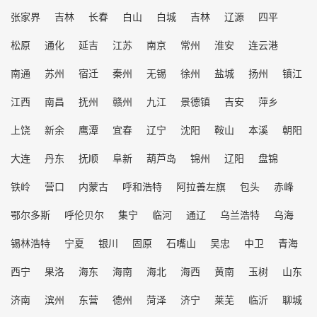
张家界
吉林
长春
白山
白城
吉林
辽源
四平
松原
通化
延吉
江苏
南京
常州
淮安
连云港
南通
苏州
宿迁
秦州
无锡
徐州
盐城
扬州
镇江
江西
南昌
抚州
赣州
九江
景德镇
吉安
萍乡
上饶
新余
鹰潭
宜春
辽宁
沈阳
鞍山
本溪
朝阳
大连
丹东
抚顺
阜新
葫芦岛
锦州
辽阳
盘锦
铁岭
营口
内蒙古
呼和浩特
阿拉善左旗
包头
赤峰
鄂尔多斯
呼伦贝尔
集宁
临河
通辽
乌兰浩特
乌海
锡林浩特
宁夏
银川
固原
石嘴山
吴忠
中卫
青海
西宁
果洛
海东
海南
海北
海西
黄南
玉树
山东
济南
滨州
东营
德州
菏泽
济宁
莱芜
临沂
聊城