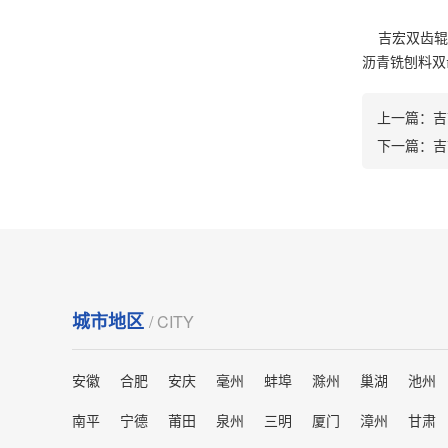
吉宏双齿辊破
沥青铣刨料双齿
上一篇：
吉
下一篇：
吉
城市地区
/ CITY
安徽
合肥
安庆
毫州
蚌埠
滁州
巢湖
池州
南平
宁德
莆田
泉州
三明
厦门
漳州
甘肃