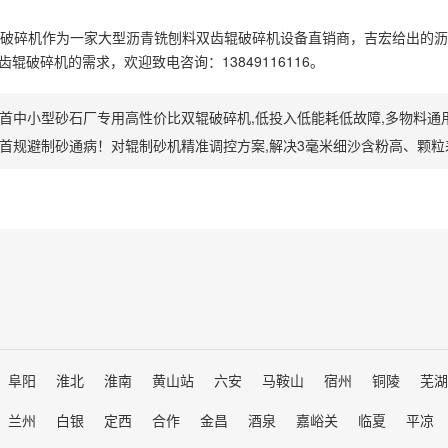
碎机作为一家大型沥青铣刨料双齿辊破碎机设备直销商，吉宏给出的沥
辊破碎机的需求，欢迎致电咨询：13849116116。
首中小型砂石厂专用高性价比双辊破碎机,低投入低能耗低故障,多物料通
首规避制砂通病！对辊制砂机精准调控方案,解决3毫米细沙含粉高、颗粒
阜阳
淮北
淮南
黄山站
六安
马鞍山
宿州
铜陵
芜湖
兰州
白银
定西
合作
金昌
酒泉
嘉峪关
临夏
平凉