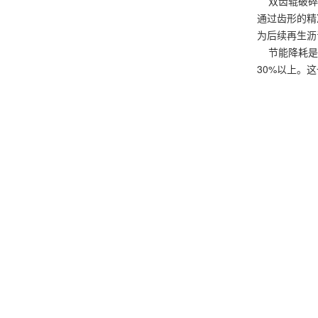
双齿辊破碎机
通过齿形的精
为后续再生沥
节能降耗是双
30%以上。