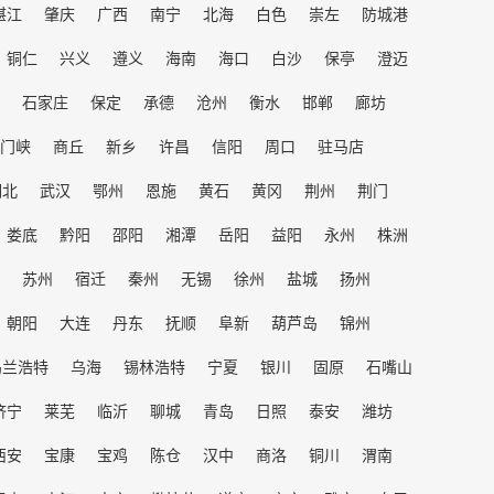
湛江
肇庆
广西
南宁
北海
白色
崇左
防城港
铜仁
兴义
遵义
海南
海口
白沙
保亭
澄迈
石家庄
保定
承德
沧州
衡水
邯郸
廊坊
门峡
商丘
新乡
许昌
信阳
周口
驻马店
湖北
武汉
鄂州
恩施
黄石
黄冈
荆州
荆门
娄底
黔阳
邵阳
湘潭
岳阳
益阳
永州
株洲
苏州
宿迁
秦州
无锡
徐州
盐城
扬州
朝阳
大连
丹东
抚顺
阜新
葫芦岛
锦州
乌兰浩特
乌海
锡林浩特
宁夏
银川
固原
石嘴山
济宁
莱芜
临沂
聊城
青岛
日照
泰安
潍坊
西安
宝康
宝鸡
陈仓
汉中
商洛
铜川
渭南