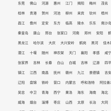
东莞
佛山
河源
惠州
江门
揭阳
梅州
茂名
桂林
贵港
贺州
河池
柳州
来宾
钦州
梧州
昌江
儋州
定安
东方
临高
陵水
乐东
南沙
秦皇岛
唐山
邢台
张家口
河南
郑州
安阳
黑龙江
哈尔滨
大庆
大兴安岭
鹤岗
黑河
佳木
潜江
十堰
随州
神农架
天门
襄阳
孝感
咸
张家界
吉林
长春
白山
白城
吉林
辽源
四
镇江
江西
南昌
抚州
赣州
九江
景德镇
吉
辽阳
盘锦
铁岭
营口
内蒙古
呼和浩特
阿拉善
吴忠
中卫
青海
西宁
果洛
海东
海南
海北
威海
烟台
淄博
枣庄
山西
太原
长治
大同