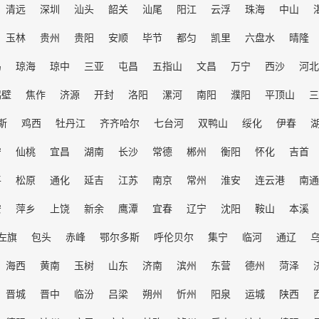
清远
深圳
汕头
韶关
汕尾
阳江
云浮
珠海
中山
玉林
贵州
贵阳
安顺
毕节
都匀
凯里
六盘水
晴隆
岛
琼海
琼中
三亚
屯昌
五指山
文昌
万宁
西沙
河北
鹤壁
焦作
济源
开封
洛阳
漯河
南阳
濮阳
平顶山
三
斯
鸡西
牡丹江
齐齐哈尔
七台河
双鸭山
绥化
伊春
宁
仙桃
宜昌
湖南
长沙
常德
郴州
衡阳
怀化
吉首
平
松原
通化
延吉
江苏
南京
常州
淮安
连云港
南通
安
萍乡
上饶
新余
鹰潭
宜春
辽宁
沈阳
鞍山
本溪
左旗
包头
赤峰
鄂尔多斯
呼伦贝尔
集宁
临河
通辽
海西
黄南
玉树
山东
济南
滨州
东营
德州
菏泽
晋城
晋中
临汾
吕梁
朔州
忻州
阳泉
运城
陕西