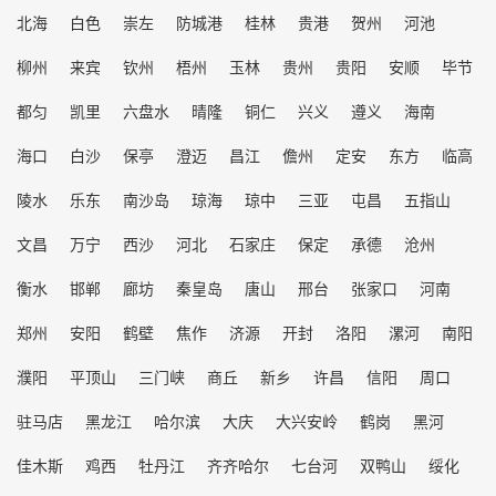
北海
白色
崇左
防城港
桂林
贵港
贺州
河池
柳州
来宾
钦州
梧州
玉林
贵州
贵阳
安顺
毕节
都匀
凯里
六盘水
晴隆
铜仁
兴义
遵义
海南
海口
白沙
保亭
澄迈
昌江
儋州
定安
东方
临高
陵水
乐东
南沙岛
琼海
琼中
三亚
屯昌
五指山
文昌
万宁
西沙
河北
石家庄
保定
承德
沧州
衡水
邯郸
廊坊
秦皇岛
唐山
邢台
张家口
河南
郑州
安阳
鹤壁
焦作
济源
开封
洛阳
漯河
南阳
濮阳
平顶山
三门峡
商丘
新乡
许昌
信阳
周口
驻马店
黑龙江
哈尔滨
大庆
大兴安岭
鹤岗
黑河
佳木斯
鸡西
牡丹江
齐齐哈尔
七台河
双鸭山
绥化