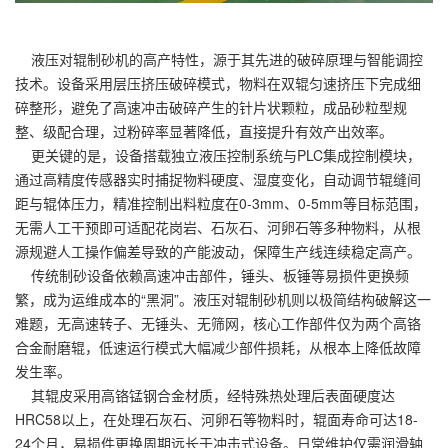
液压对辊制砂机的高产特性，源于其先进的破碎原理与智能调控
技术。设备采用层压挤压破碎模式，物料在双辊匀速挤压下完成细
碎整形，避免了高速冲击破碎产生的针片状颗粒，成品砂粒型规
整、级配合理，过粉碎率显著降低，直接提升有效产出效率。
更关键的是，设备搭载独立液压控制系统与PLC集成控制模块，
通过高精度传感器实时捕捉物料硬度、湿度变化，自动调节辊缝间
距与辊体压力，精准控制出料粒度在0-3mm、0-5mm等目标范围，
无需人工干预即可适配花岗岩、石灰石、河卵石等多种物料，从根
源规避人工操作偏差导致的产能波动，保障生产线连续稳定高产。
传统制砂设备依赖高速冲击部件，锤头、板锤等易损件更换频
繁，成为运维成本的“黑洞”。液压对辊制砂机则以极简结构破解这一
难题，无高速转子、无锤头、无筛网，核心工作部件仅为两个高铬
合金耐磨辊，低速运行模式大幅减少部件损耗，从根本上降低故障
发生率。
其辊皮采用高铬锰钢合金材质，经特殊热处理后表面硬度达
HRC58以上，在处理石灰石、河卵石等物料时，辊面寿命可达18-
24个月，易损件更换周期远长于冲击式设备。日常维护仅需润滑轴