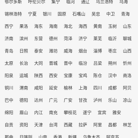
鄂尔多斯
呼伦贝尔
集宁
临河
通辽
乌兰浩特
乌海
锡林浩特
宁夏
银川
固原
石嘴山
吴忠
中卫
青海
西宁
果洛
海东
海南
海北
海西
黄南
玉树
山东
济南
滨州
东营
德州
菏泽
济宁
莱芜
临沂
聊城
青岛
日照
泰安
潍坊
威海
烟台
淄博
枣庄
山西
太原
长治
大同
晋城
晋中
临汾
吕梁
朔州
忻州
阳泉
运城
陕西
西安
宝康
宝鸡
陈仓
汉中
商洛
铜川
渭南
咸阳
延安
榆林
上海
四川
成都
阿贝
巴中
德阳
达州
广元
广安
甘孜
泸州
乐山
凉山
绵阳
眉山
内江
南充
攀枝花
遂宁
宜宾
雅安
自贡
资阳
天津
台湾
西藏
拉萨
阿里
昌都
林芝
那曲
日喀则
山南
香港
新疆
乌鲁木齐
阿克苏