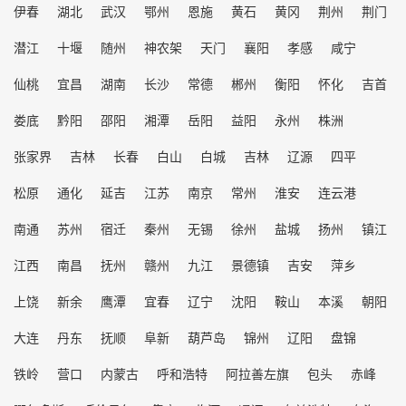
伊春
湖北
武汉
鄂州
恩施
黄石
黄冈
荆州
荆门
潜江
十堰
随州
神农架
天门
襄阳
孝感
咸宁
仙桃
宜昌
湖南
长沙
常德
郴州
衡阳
怀化
吉首
娄底
黔阳
邵阳
湘潭
岳阳
益阳
永州
株洲
张家界
吉林
长春
白山
白城
吉林
辽源
四平
松原
通化
延吉
江苏
南京
常州
淮安
连云港
南通
苏州
宿迁
秦州
无锡
徐州
盐城
扬州
镇江
江西
南昌
抚州
赣州
九江
景德镇
吉安
萍乡
上饶
新余
鹰潭
宜春
辽宁
沈阳
鞍山
本溪
朝阳
大连
丹东
抚顺
阜新
葫芦岛
锦州
辽阳
盘锦
铁岭
营口
内蒙古
呼和浩特
阿拉善左旗
包头
赤峰