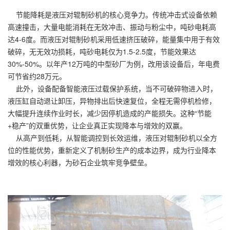
节能降耗是液压对辊制砂机的核心竞争力。传统冲击式设备依赖
高速撞击，大量电能消耗在无效冲击、振动与粉尘中，吨砂电耗高
达4-6度。而液压对辊制砂机采用低速挤压破碎，能量集中用于有效
破碎，无无效功损耗，吨砂电耗仅为1.5-2.5度，节能效果达
30%-50%。以年产12万吨的中型砂厂为例，改用该设备后，年电费
可节省约28万元。
此外，设备配备智能液压过载保护系统，当不可破碎物进入时，
液压缸自动退让卸压，异物排出后快速复位，全程无需停机检修，
大幅提升连续作业时长，减少因停机造成的产能损失。这种“节能
+稳产”的双重优势，让企业真正实现降本与增效的双赢。
从高产到低耗，从智能调控到长效运维，液压对辊制砂机以全方
位的性能优势，重新定义了机制砂生产的成本边界，成为行业降本
增效的核心利器，为砂石企业筑牢竞争壁垒。