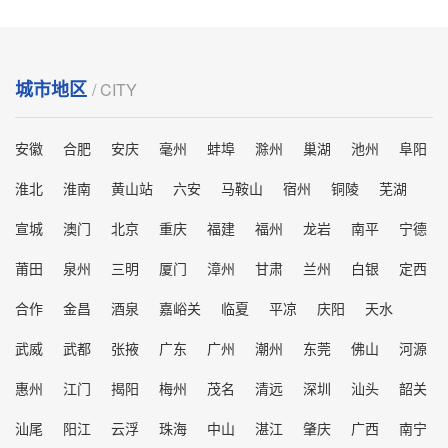
城市地区
/ CITY
安徽
合肥
安庆
毫州
蚌埠
滁州
巢湖
池州
阜阳
淮北
淮南
黄山站
六安
马鞍山
宿州
铜陵
芜湖
宣城
澳门
北京
重庆
福建
福州
龙岩
南平
宁德
莆田
泉州
三明
厦门
漳州
甘肃
兰州
白银
定西
合作
金昌
酒泉
嘉峪关
临夏
平凉
庆阳
天水
武威
武都
张掖
广东
广州
潮州
东莞
佛山
河源
惠州
江门
揭阳
梅州
茂名
清远
深圳
汕头
韶关
汕尾
阳江
云浮
珠海
中山
湛江
肇庆
广西
南宁