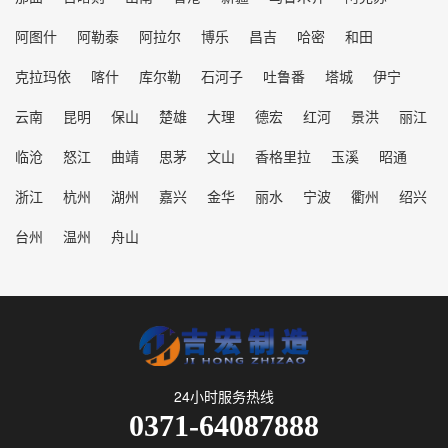
阿图什
阿勒泰
阿拉尔
博乐
昌吉
哈密
和田
克拉玛依
喀什
库尔勒
石河子
吐鲁番
塔城
伊宁
云南
昆明
保山
楚雄
大理
德宏
红河
景洪
丽江
临沧
怒江
曲靖
思茅
文山
香格里拉
玉溪
昭通
浙江
杭州
湖州
嘉兴
金华
丽水
宁波
衢州
绍兴
台州
温州
舟山
24小时服务热线
0371-64087888