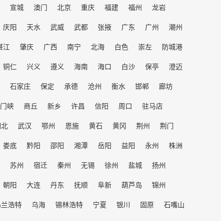
宣城
澳门
北京
重庆
福建
福州
龙岩
庆阳
天水
武威
武都
张掖
广东
广州
潮州
湛江
肇庆
广西
南宁
北海
白色
崇左
防城港
铜仁
兴义
遵义
海南
海口
白沙
保亭
澄迈
石家庄
保定
承德
沧州
衡水
邯郸
廊坊
门峡
商丘
新乡
许昌
信阳
周口
驻马店
湖北
武汉
鄂州
恩施
黄石
黄冈
荆州
荆门
娄底
黔阳
邵阳
湘潭
岳阳
益阳
永州
株洲
苏州
宿迁
秦州
无锡
徐州
盐城
扬州
朝阳
大连
丹东
抚顺
阜新
葫芦岛
锦州
乌兰浩特
乌海
锡林浩特
宁夏
银川
固原
石嘴山