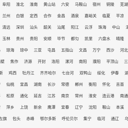
阜阳
淮北
淮南
黄山站
六安
马鞍山
宿州
铜陵
芜湖
兰州
白银
定西
合作
金昌
酒泉
嘉峪关
临夏
平凉
清远
深圳
汕头
韶关
汕尾
阳江
云浮
珠海
中山
玉林
贵州
贵阳
安顺
毕节
都匀
凯里
六盘水
晴隆
岛
琼海
琼中
三亚
屯昌
五指山
文昌
万宁
西沙
河北
鹤壁
焦作
济源
开封
洛阳
漯河
南阳
濮阳
平顶山
三
斯
鸡西
牡丹江
齐齐哈尔
七台河
双鸭山
绥化
伊春
宁
仙桃
宜昌
湖南
长沙
常德
郴州
衡阳
怀化
吉首
平
松原
通化
延吉
江苏
南京
常州
淮安
连云港
南通
安
萍乡
上饶
新余
鹰潭
宜春
辽宁
沈阳
鞍山
本溪
左旗
包头
赤峰
鄂尔多斯
呼伦贝尔
集宁
临河
通辽