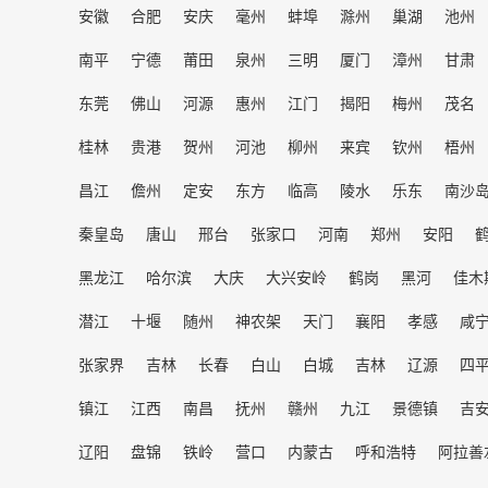
安徽
合肥
安庆
毫州
蚌埠
滁州
巢湖
池州
南平
宁德
莆田
泉州
三明
厦门
漳州
甘肃
东莞
佛山
河源
惠州
江门
揭阳
梅州
茂名
桂林
贵港
贺州
河池
柳州
来宾
钦州
梧州
昌江
儋州
定安
东方
临高
陵水
乐东
南沙
秦皇岛
唐山
邢台
张家口
河南
郑州
安阳
黑龙江
哈尔滨
大庆
大兴安岭
鹤岗
黑河
佳木
潜江
十堰
随州
神农架
天门
襄阳
孝感
咸
张家界
吉林
长春
白山
白城
吉林
辽源
四
镇江
江西
南昌
抚州
赣州
九江
景德镇
吉
辽阳
盘锦
铁岭
营口
内蒙古
呼和浩特
阿拉善