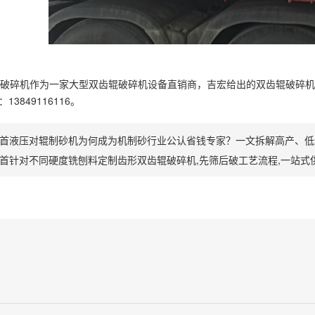
碎机作为一家大型双齿辊破碎机设备直销商，吉宏给出的双齿辊破碎机
3849116116。
首液压对辊制砂机为何成为机制砂行业公认省钱专家？一文拆解高产、低
首针对不同硬度铣刨料定制齿形双齿辊破碎机,先筛后破工艺流程,一站式