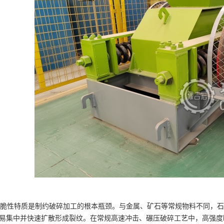
性特质是制约破碎加工的根本瓶颈。与金属、矿石等常规物料不同，石
易集中并快速扩散形成裂纹。在常规高速冲击、碾压破碎工艺中，高强度