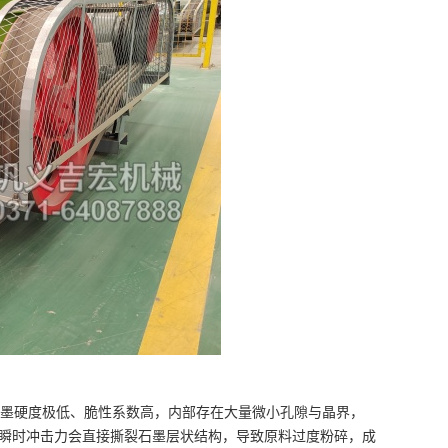
墨硬度极低、脆性系数高，内部存在大量微小孔隙与晶界，
瞬时冲击力会直接撕裂石墨层状结构，导致原料过度粉碎，成