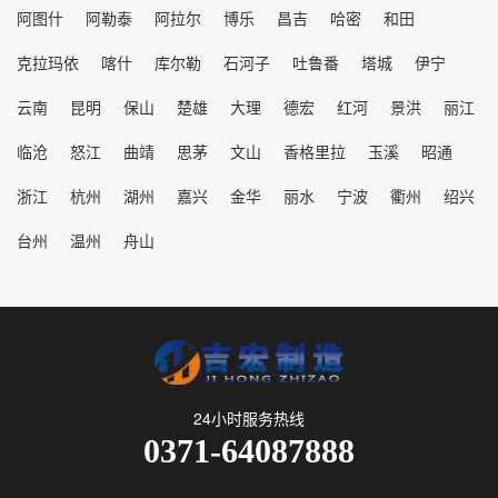
阿图什
阿勒泰
阿拉尔
博乐
昌吉
哈密
和田
克拉玛依
喀什
库尔勒
石河子
吐鲁番
塔城
伊宁
云南
昆明
保山
楚雄
大理
德宏
红河
景洪
丽江
临沧
怒江
曲靖
思茅
文山
香格里拉
玉溪
昭通
浙江
杭州
湖州
嘉兴
金华
丽水
宁波
衢州
绍兴
台州
温州
舟山
24小时服务热线
0371-64087888