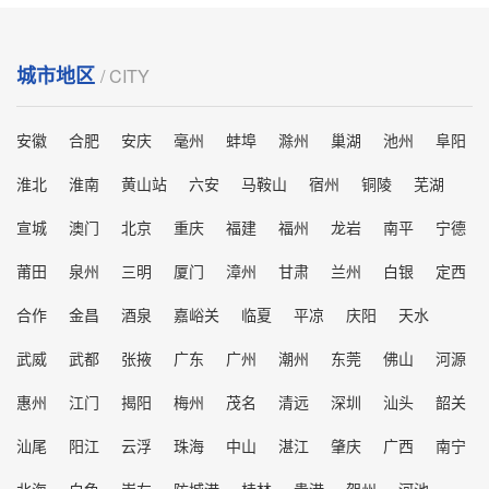
城市地区
/ CITY
安徽
合肥
安庆
毫州
蚌埠
滁州
巢湖
池州
阜阳
淮北
淮南
黄山站
六安
马鞍山
宿州
铜陵
芜湖
宣城
澳门
北京
重庆
福建
福州
龙岩
南平
宁德
莆田
泉州
三明
厦门
漳州
甘肃
兰州
白银
定西
合作
金昌
酒泉
嘉峪关
临夏
平凉
庆阳
天水
武威
武都
张掖
广东
广州
潮州
东莞
佛山
河源
惠州
江门
揭阳
梅州
茂名
清远
深圳
汕头
韶关
汕尾
阳江
云浮
珠海
中山
湛江
肇庆
广西
南宁
北海
白色
崇左
防城港
桂林
贵港
贺州
河池