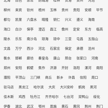
柳州
来宾
钦州
梧州
玉林
贵州
贵阳
安顺
毕节
都匀
凯里
六盘水
晴隆
铜仁
兴义
遵义
海南
海口
白沙
保亭
澄迈
昌江
儋州
定安
东方
临高
陵水
乐东
南沙岛
琼海
琼中
三亚
屯昌
五指山
文昌
万宁
西沙
河北
石家庄
保定
承德
沧州
衡水
邯郸
廊坊
秦皇岛
唐山
邢台
张家口
河南
郑州
安阳
鹤壁
焦作
济源
开封
洛阳
漯河
南阳
濮阳
平顶山
三门峡
商丘
新乡
许昌
信阳
周口
驻马店
黑龙江
哈尔滨
大庆
大兴安岭
鹤岗
黑河
佳木斯
鸡西
牡丹江
齐齐哈尔
七台河
双鸭山
绥化
伊春
湖北
武汉
鄂州
恩施
黄石
黄冈
荆州
荆门