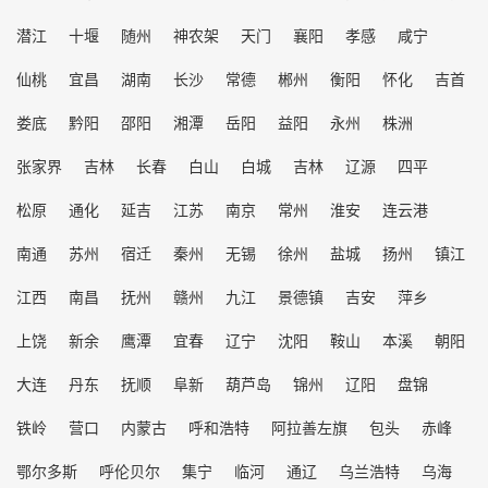
潜江
十堰
随州
神农架
天门
襄阳
孝感
咸宁
仙桃
宜昌
湖南
长沙
常德
郴州
衡阳
怀化
吉首
娄底
黔阳
邵阳
湘潭
岳阳
益阳
永州
株洲
张家界
吉林
长春
白山
白城
吉林
辽源
四平
松原
通化
延吉
江苏
南京
常州
淮安
连云港
南通
苏州
宿迁
秦州
无锡
徐州
盐城
扬州
镇江
江西
南昌
抚州
赣州
九江
景德镇
吉安
萍乡
上饶
新余
鹰潭
宜春
辽宁
沈阳
鞍山
本溪
朝阳
大连
丹东
抚顺
阜新
葫芦岛
锦州
辽阳
盘锦
铁岭
营口
内蒙古
呼和浩特
阿拉善左旗
包头
赤峰
鄂尔多斯
呼伦贝尔
集宁
临河
通辽
乌兰浩特
乌海