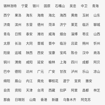
锡林浩特
宁夏
银川
固原
石嘴山
吴忠
中卫
青海
西宁
果洛
海东
海南
海北
海西
黄南
玉树
山东
济南
滨州
东营
德州
菏泽
济宁
莱芜
临沂
聊城
青岛
日照
泰安
潍坊
威海
烟台
淄博
枣庄
山西
太原
长治
大同
晋城
晋中
临汾
吕梁
朔州
忻州
阳泉
运城
陕西
西安
宝康
宝鸡
陈仓
汉中
商洛
铜川
渭南
咸阳
延安
榆林
上海
四川
成都
阿贝
巴中
德阳
达州
广元
广安
甘孜
泸州
乐山
凉山
绵阳
眉山
内江
南充
攀枝花
遂宁
宜宾
雅安
自贡
资阳
天津
台湾
西藏
拉萨
阿里
昌都
林芝
那曲
日喀则
山南
香港
新疆
乌鲁木齐
阿克苏