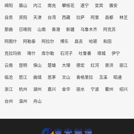
绵阳
眉山
内江
南充
攀枝花
遂宁
宜宾
雅安
自贡
资阳
天津
台湾
西藏
拉萨
阿里
昌都
林芝
那曲
日喀则
山南
香港
新疆
乌鲁木齐
阿克苏
阿图什
阿勒泰
阿拉尔
博乐
昌吉
哈密
和田
克拉玛依
喀什
库尔勒
石河子
吐鲁番
塔城
伊宁
云南
昆明
保山
楚雄
大理
德宏
红河
景洪
丽江
临沧
怒江
曲靖
思茅
文山
香格里拉
玉溪
昭通
浙江
杭州
湖州
嘉兴
金华
丽水
宁波
衢州
绍兴
台州
温州
舟山