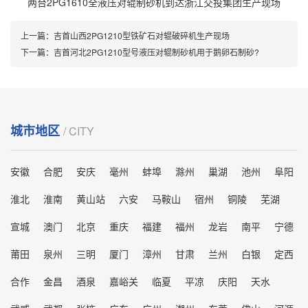
两台2PG1610全液压对辊制砂机到达浙江交投集团生产现场
上一篇：
吉首山西2PG1210型铁矿石对辊破碎机生产现场
下一篇：
吉首河北2PG1210型号液压对辊制砂机用于鹅卵石制砂?
城市地区
/ CITY
安徽
合肥
安庆
毫州
蚌埠
滁州
巢湖
池州
阜阳
淮北
淮南
黄山站
六安
马鞍山
宿州
铜陵
芜湖
宣城
澳门
北京
重庆
福建
福州
龙岩
南平
宁德
莆田
泉州
三明
厦门
漳州
甘肃
兰州
白银
定西
合作
金昌
酒泉
嘉峪关
临夏
平凉
庆阳
天水