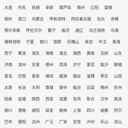
大连
丹东
抚顺
阜新
葫芦岛
锦州
辽阳
盘锦
铁岭
营口
内蒙古
呼和浩特
阿拉善左旗
包头
赤峰
鄂尔多斯
呼伦贝尔
集宁
临河
通辽
乌兰浩特
乌海
锡林浩特
宁夏
银川
固原
石嘴山
吴忠
中卫
青海
西宁
果洛
海东
海南
海北
海西
黄南
玉树
山东
济南
滨州
东营
德州
菏泽
济宁
莱芜
临沂
聊城
青岛
日照
泰安
潍坊
威海
烟台
淄博
枣庄
山西
太原
长治
大同
晋城
晋中
临汾
吕梁
朔州
忻州
阳泉
运城
陕西
西安
宝康
宝鸡
陈仓
汉中
商洛
铜川
渭南
咸阳
延安
榆林
上海
四川
成都
阿贝
巴中
德阳
达州
广元
广安
甘孜
泸州
乐山
凉山