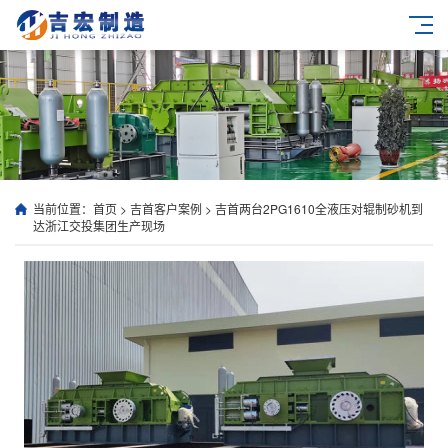
当前位置：
首页
>
吉首客户案例
>
吉首两台2PG1610全液压对辊制砂机到
达浙江交投集团生产现场