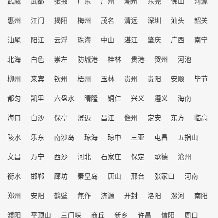
武威
武都
张掖
广东
广州
潮州
东莞
佛山
河源
惠州
江门
揭阳
梅州
茂名
清远
深圳
汕头
韶关
汕尾
阳江
云浮
珠海
中山
湛江
肇庆
广西
南宁
北海
白色
崇左
防城港
桂林
贵港
贺州
河池
柳州
来宾
钦州
梧州
玉林
贵州
贵阳
安顺
毕节
都匀
凯里
六盘水
晴隆
铜仁
兴义
遵义
海南
海口
白沙
保亭
澄迈
昌江
儋州
定安
东方
临高
陵水
乐东
南沙岛
琼海
琼中
三亚
屯昌
五指山
文昌
万宁
西沙
河北
石家庄
保定
承德
沧州
衡水
邯郸
廊坊
秦皇岛
唐山
邢台
张家口
河南
郑州
安阳
鹤壁
焦作
济源
开封
洛阳
漯河
南阳
濮阳
平顶山
三门峡
商丘
新乡
许昌
信阳
周口