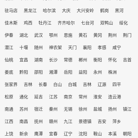
驻马店
黑龙江
哈尔滨
大庆
大兴安岭
鹤岗
黑河
佳木斯
鸡西
牡丹江
齐齐哈尔
七台河
双鸭山
绥化
伊春
湖北
武汉
鄂州
恩施
黄石
黄冈
荆州
荆门
潜江
十堰
随州
神农架
天门
襄阳
孝感
咸宁
仙桃
宜昌
湖南
长沙
常德
郴州
衡阳
怀化
吉首
娄底
黔阳
邵阳
湘潭
岳阳
益阳
永州
株洲
张家界
吉林
长春
白山
白城
吉林
辽源
四平
松原
通化
延吉
江苏
南京
常州
淮安
连云港
南通
苏州
宿迁
秦州
无锡
徐州
盐城
扬州
镇江
江西
南昌
抚州
赣州
九江
景德镇
吉安
萍乡
上饶
新余
鹰潭
宜春
辽宁
沈阳
鞍山
本溪
朝阳